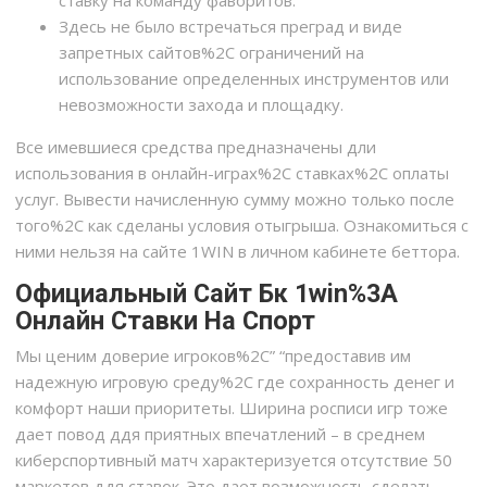
Здесь не было встречаться преград и виде
запретных сайтов%2C ограничений на
использование определенных инструментов или
невозможности захода и площадку.
Все имевшиеся средства предназначены дли
использования в онлайн-играх%2C ставках%2C оплаты
услуг. Вывести начисленную сумму можно только после
того%2C как сделаны условия отыгрыша. Ознакомиться с
ними нельзя на сайте 1WIN в личном кабинете беттора.
Официальный Сайт Бк 1win%3A
Онлайн Ставки На Спорт
Мы ценим доверие игроков%2C” “предоставив им
надежную игровую среду%2C где сохранность денег и
комфорт наши приоритеты. Ширина росписи игр тоже
дает повод ддя приятных впечатлений – в среднем
киберспортивный матч характеризуется отсутствие 50
маркетов ддя ставок. Это дает возможность сделать