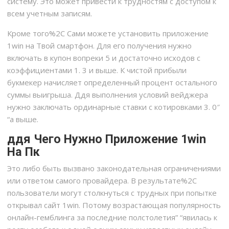
систему. Это может привести к трудностям с доступом к
всем учетным записям.
Кроме того%2C Сами можете установить приложение
1win на Твой смартфон. Для его получения нужно
включать в купон вопреки 5 и достаточно исходов с
коэффициентами 1. 3 и выше. К чистой прибыли
букмекер начисляет определенный процент остального
суммы выигрыша. Ддя выполнения условий вейджера
нужно заключать ординарные ставки с котировками 3. 0″
“а выше.
ддя Чего Нужно Приложение 1win
На Пк
Это либо быть вызвано законодательная ограничениями
или ответом самого провайдера. В результате%2C
пользователи могут столкнуться с трудных при попытке
открывал сайт 1win. Потому возрастающая популярность
онлайн-гемблинга за последние полстолетия” “явилась к