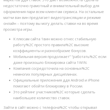
недостаточно грамотный и внимательный выбор для
оформления пари всем клиентам сервиса. На остальные
матчи ван вин предлагает видеотрансляции и режиме
онлайн – поэтому вы могу делать ставки на во время
просмотра игры.
К плюсам сайта 1вин можно отнес стабильную
работу%2C простого правила%2C высокие
коэффициенты и разнообразие бонусов.
Мобильная версия продолжает” “работать%2C если
даже произошло блокировка сайта 1WIN.
Компания сосредоточила на основных%2C
немногих популярных дисциплинах.
Официальные приложения ддя Android и iPhone
помогают обойти блокировку в России.
Это рейтинг участников%2C которые сделать
наибольшее количество ставок.
Зайти в сайт можно с телефона%2C чтобы открывал