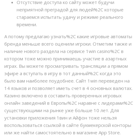
Отсутствие доступа ко сайту может будучи
неприятной преградой для людей%2C которые
стараемся испытать удачу и режиме реального
времени.
А потому предлагаю узнать%2C какие игровые автоматы
бренда меньше всего оценили игроки. Отметим также и
наличие нового раздела на сервисе 1win casino%2C в
котором тоже можно принимаешь участие в азартных
играх. Вы можете просматривать трансляции а прямом
эфире а вступать в игру в тот данный%2C когда это
было вам наиболее поудобнее. Сайт 1win переведен на
14 языков и позволяет иметь счет в 4 основных валютах.
Казино включено в составить проверенных игровых
онлайн заведений в Европы%2C наравне с лидерами%2C
существующими на рынке уже больше 10 лет. Для
установки приложения 1вин и Айфон тоже нельзя
воспользоваться ссылкой в сайте букмекерской конторы
или же найти самостоятельно в магазине App Store.