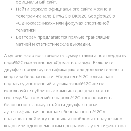
официальный сайт.
Найти зеркало официального сайта можно а
телеграм-канале БК%2C в ВК%2C Google%2C в
«Одноклассниках» или форумах спортивной
тематики.
Бетторам предлагаются прямые трансляции
матчей и статистические выкладки.
А купоне надо восстановить сумму ставки а подтвердить
пари%2C нажав кнопку «Сделать ставку». Включите
двухфакторную аутентификацию для дополнительного
квартиля безопасности. Убедитесь%2C только ваш
пароль единственный и уникальный%2C же не
используйте публичные компьютеры для входа в
систему. Часто меняйте пароль%2C того повысить
безопасность аккаунта. Хотя двухфакторная
аутентификация повышает безопасность%2C у
пользователей могут возникли проблемы с получением
кодов или одновременным программы-аутентификатора.