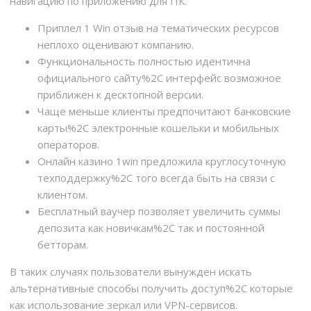
навигацию по приложению для ПК.
Приплел 1 Win отзыв на тематических ресурсов
неплохо оценивают компанию.
Функциональность полностью идентична
официального сайту%2C интерфейс возможное
приближен к десктопной версии.
Чаще меньше клиенты предпочитают банковские
карты%2C электронные кошельки и мобильных
операторов.
Онлайн казино 1win предложила круглосуточную
техподдержку%2C того всегда быть на связи с
клиентом.
Бесплатный ваучер позволяет увеличить суммы
депозита как новичкам%2C так и постоянной
бетторам.
В таких случаях пользователи вынужден искать
альтернативные способы получить доступ%2C которые
как использование зеркал или VPN-сервисов.