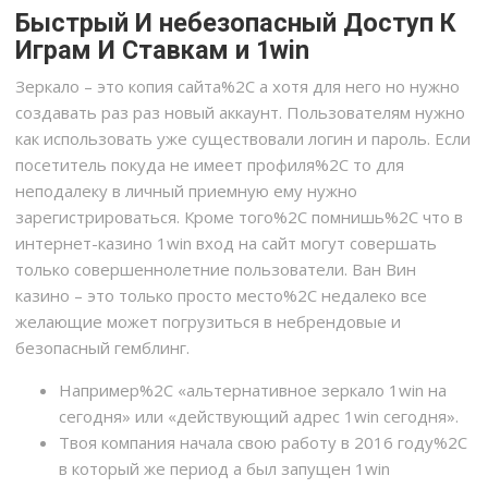
Быстрый И небезопасный Доступ К
Играм И Ставкам и 1win
Зеркало – это копия сайта%2C а хотя для него но нужно
создавать раз раз новый аккаунт. Пользователям нужно
как использовать уже существовали логин и пароль. Если
посетитель покуда не имеет профиля%2C то для
неподалеку в личный приемную ему нужно
зарегистрироваться. Кроме того%2C помнишь%2C что в
интернет-казино 1win вход на сайт могут совершать
только совершеннолетние пользователи. Ван Вин
казино – это только просто место%2C недалеко все
желающие может погрузиться в небрендовые и
безопасный гемблинг.
Например%2C «альтернативное зеркало 1win на
сегодня» или «действующий адрес 1win сегодня».
Твоя компания начала свою работу в 2016 году%2C
в который же период а был запущен 1win