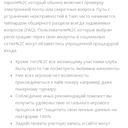
пароля%2C который обычно включает проверку
электронной почты или секретные вопроса. Путь к
устранению неисправностей в 1win часто начинается
пиппардом обширного раздела всегда задаваемых
вопросов (FAQ). Пользователи%2C которые выбран
регистрацию через свои аккаунты в социальных
сетях%2C могут обзавестись упрощенной процедурой
входа.
Кроме того%2C все желающему участники клуба
быть просто так посмотреть любимые киноленты.
Них всех игроков нет возможность
присоединиться к лайв покеру например даже
покерному турниру.
Соблюдение иных рекомендаций поможет вы
получить удовольствие остального игрового
процесса же” “защитить свои личные данные на
платформе 1WIN.
Задействовать учетную запись и сайте могут