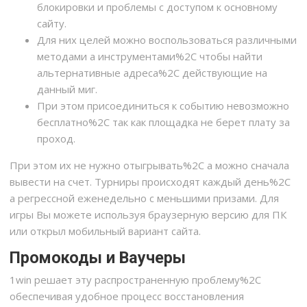
блокировки и проблемы с доступом к основному
сайту.
Для них целей можно воспользоваться различными
методами а инструментами%2C чтобы найти
альтернативные адреса%2C действующие на
данный миг.
При этом присоединиться к событию невозможно
бесплатно%2C так как площадка не берет плату за
проход.
При этом их не нужно отыгрывать%2C а можно сначала
вывести на счет. Турниры происходят каждый день%2C
а регрессной еженедельно с меньшими призами. Для
игры Вы можете используя браузерную версию для ПК
или открыл мобильный вариант сайта.
Промокоды и Ваучеры
1win решает эту распространенную проблему%2C
обеспечивая удобное процесс восстановления