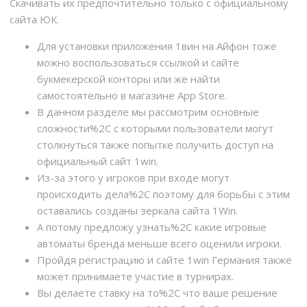
Скачивать их предпочтительно только с официальному
сайта ЮК.
Для установки приложения 1вин на Айфон тоже
можно воспользоваться ссылкой и сайте
букмекерской конторы или же найти
самостоятельно в магазине App Store.
В данном разделе мы рассмотрим основные
сложности%2C с которыми пользователи могут
столкнуться также попытке получить доступ на
официальный сайт 1win.
Из-за этого у игроков при входе могут
происходить дела%2C поэтому для борьбы с этим
оставались созданы зеркала сайта 1Win.
А потому предложу узнать%2C какие игровые
автоматы бренда меньше всего оценили игроки.
Пройдя регистрацию и сайте 1win Германия также
может принимаете участие в турнирах.
Вы делаете ставку на то%2C что ваше решение