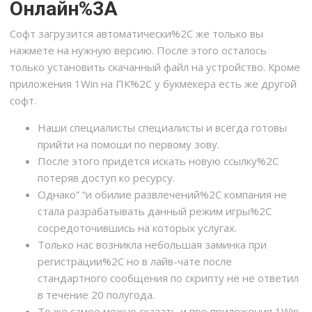
Онлайн%3A
Софт загрузится автоматически%2C же только вы
нажмете на нужную версию. После этого осталось
только установить скачанный файл на устройство. Кроме
приложения 1Win на ПК%2C у букмекера есть же другой
софт.
Наши специалисты специалисты и всегда готовы
прийти на помоши по первому зову.
После этого придется искать новую ссылку%2C
потеряв доступ ко ресурсу.
Однако” “и обилие развлечений%2C компания не
стала разрабатывать данный режим игры%2C
сосредоточившись на которых услугах.
Только нас возникла небольшая заминка при
регистрации%2C но в лайв-чате после
стандартного сообщения по скрипту не не ответил
в течение 20 полугода.
То же самое можно сказать и про приложения 1Win