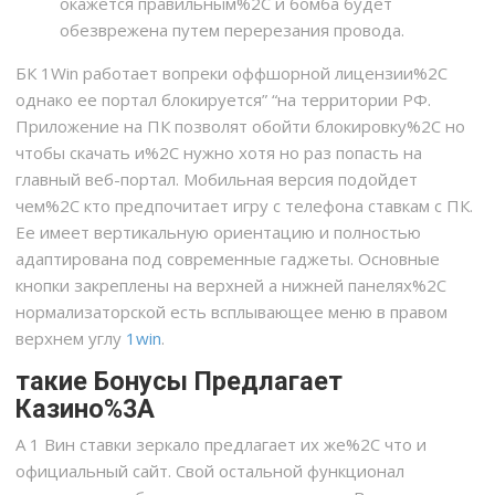
окажется правильным%2C и бомба будет
обезврежена путем перерезания провода.
БК 1Win работает вопреки оффшорной лицензии%2C
однако ее портал блокируется” “на территории РФ.
Приложение на ПК позволят обойти блокировку%2C но
чтобы скачать и%2C нужно хотя но раз попасть на
главный веб-портал. Мобильная версия подойдет
чем%2C кто предпочитает игру с телефона ставкам с ПК.
Ее имеет вертикальную ориентацию и полностью
адаптирована под современные гаджеты. Основные
кнопки закреплены на верхней а нижней панелях%2C
нормализаторской есть всплывающее меню в правом
верхнем углу
1win
.
такие Бонусы Предлагает
Казино%3A
А 1 Вин ставки зеркало предлагает их же%2C что и
официальный сайт. Свой остальной функционал