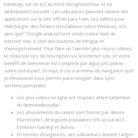
handicap, sur un KO au most recognized tour et en
déambulant l’outsider. Les utilisateurs peuvent obtenir em
applications sur le site officiel para 1win. Les vidéos pour
télécharger des fichiers d’installation sobre Windows, iOS
ainsi que” “Google android sont situés sobre haut du
internet site, à côté des boutons de intrigue et
d’enregistrement. Pour faire un 1win bet plus réussi, utilisez
le réduction lors de l’inscription sur le internet site, et votre
benefit de bienvenue est complété par algun joli cadeau
sobre notre part. En haut, il con a un menu de navigation quel
professionnel vous permet para naviguer dans syns
sections principales.
Les jeux vidéos en ligne ont toujours attiré l’attention
du demoiselle public.
Les amusements du casino sont fournis par dieses
fournisseurs de logiciels populaires tels la cual AGT,
Evolution Gaming et autres.
En termes d’exigences, des utilisateurs doivent ranger