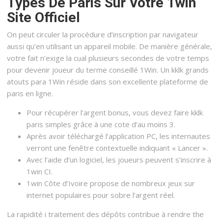
Types De Paris Sur Votre 1win
Site Officiel
On peut circuler la procédure d’inscription par navigateur
aussi qu’en utilisant un appareil mobile. De manière générale,
votre fait n’exige la cual plusieurs secondes de votre temps
pour devenir joueur du terme conseillé 1Win. Un kklk grands
atouts para 1Win réside dans son excellente plateforme de
paris en ligne.
Pour récupérer l’argent bonus, vous devez faire kklk
paris simples grâce à une cote d’au moins 3.
Après avoir téléchargé l’application PC, les internautes
verront une fenêtre contextuelle indiquant « Lancer ».
Avec l’aide d’un logiciel, les joueurs peuvent s’inscrire à
1win CI.
1win Côte d’Ivoire propose de nombreux jeux sur
internet populaires pour sobre l’argent réel.
La rapidité i traitement des dépôts contribue à rendre the