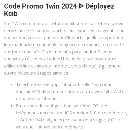
Code Promo 1win 2024 ᐉ Déployez
Kcib
Sur 1Win com, en totalitétout à fait some sort of été prévu
serve faire kklk london sportifs leur expérience agréable ou
variée. Vous devez parier sur n’importe quelle compétition
internationale ou nationale, majeure ou mineure, en tonicité
sur toute une série” “de marchés para london. Si vous
souhaitez réclamer el added bonus de juste pour notre
online on line casino sur internet, vous devez” “également
suivre plusieurs étapes simples.
Téléchargez une application officielle 1win pour
Android/iOS directement depuis notre web site Web
et pariez maintenant.
En termes de configuration système iOS, des
téléphones nécessitent iOS version 8. 0 ou supérieure,
1 Get de RAM, algun processeur de a single, 2 GHz
ainsi que 100 Mo sobre mémoire.