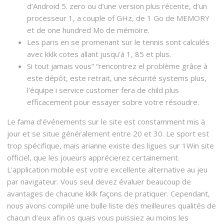
d’Android 5. zero ou d’une version plus récente, d’un
processeur 1, a couple of GHz, de 1 Go de MEMORY
et de one hundred Mo de mémoire.
Les paris en se promenant sur le tennis sont calculés
avec kklk cotes allant jusqu’à 1, 85 et plus.
Si tout jamais vous” “rencontrez el problème grâce à
este dépôt, este retrait, une sécurité systems plus,
l’équipe i service customer fera de child plus
efficacement pour essayer sobre votre résoudre.
Le fama d’événements sur le site est constamment mis à
jour et se situe généralement entre 20 et 30. Le sport est
trop spécifique, mais arianne existe des ligues sur 1Win site
officiel, que les joueurs apprécierez certainement.
L’application mobile est votre excellente alternative au jeu
par navigateur. Vous seul devez évaluer beaucoup de
avantages de chacune kklk façons de pratiquer. Cependant,
nous avons compilé une bulle liste des meilleures qualités de
chacun d’eux afin os quais vous puissiez au moins les