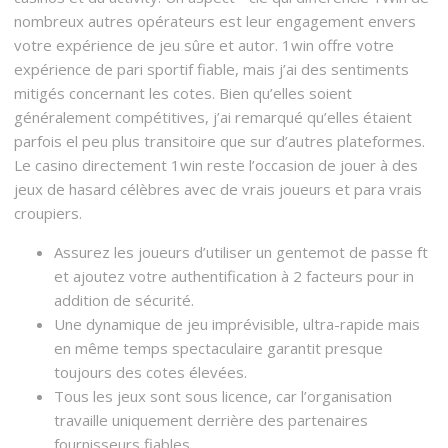
nombreux autres opérateurs est leur engagement envers
votre expérience de jeu sûre et autor. 1win offre votre
expérience de pari sportif fiable, mais j’ai des sentiments
mitigés concernant les cotes. Bien qu’elles soient
généralement compétitives, j’ai remarqué qu’elles étaient
parfois el peu plus transitoire que sur d’autres plateformes.
Le casino directement 1win reste l’occasion de jouer à des
jeux de hasard célèbres avec de vrais joueurs et para vrais
croupiers.
Assurez les joueurs d’utiliser un gentemot de passe ft
et ajoutez votre authentification à 2 facteurs pour in
addition de sécurité.
Une dynamique de jeu imprévisible, ultra-rapide mais
en même temps spectaculaire garantit presque
toujours des cotes élevées.
Tous les jeux sont sous licence, car l’organisation
travaille uniquement derrière des partenaires
fournisseurs fiables.