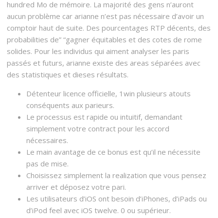
hundred Mo de mémoire. La majorité des gens n’auront
aucun problème car arianne n’est pas nécessaire d’avoir un
comptoir haut de suite. Des pourcentages RTP décents, des
probabilities de” “gagner équitables et des cotes de rome
solides. Pour les individus qui aiment analyser les paris
passés et futurs, arianne existe des areas séparées avec
des statistiques et dieses résultats.
Détenteur licence officielle, 1win plusieurs atouts
conséquents aux parieurs.
Le processus est rapide ou intuitif, demandant
simplement votre contract pour les accord
nécessaires.
Le main avantage de ce bonus est qu’il ne nécessite
pas de mise.
Choisissez simplement la realization que vous pensez
arriver et déposez votre pari.
Les utilisateurs d’iOS ont besoin d’iPhones, d’iPads ou
d’iPod feel avec iOS twelve. 0 ou supérieur.