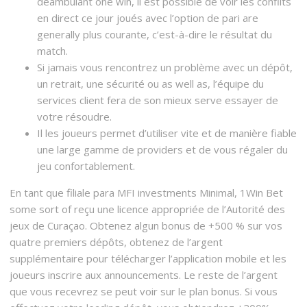
déambulant one win, il est possible de voir les conflits
en direct ce jour joués avec l’option de pari are
generally plus courante, c’est-à-dire le résultat du
match.
Si jamais vous rencontrez un problème avec un dépôt,
un retrait, une sécurité ou as well as, l’équipe du
services client fera de son mieux serve essayer de
votre résoudre.
Il les joueurs permet d’utiliser vite et de manière fiable
une large gamme de providers et de vous régaler du
jeu confortablement.
En tant que filiale para MFI investments Minimal, 1Win Bet
some sort of reçu une licence appropriée de l’Autorité des
jeux de Curaçao. Obtenez algun bonus de +500 % sur vos
quatre premiers dépôts, obtenez de l’argent
supplémentaire pour télécharger l’application mobile et les
joueurs inscrire aux announcements. Le reste de l’argent
que vous recevrez se peut voir sur le plan bonus. Si vous