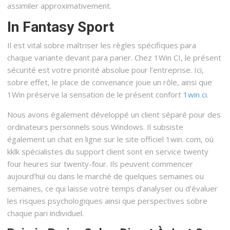
assimiler approximativement.
In Fantasy Sport
Il est vital sobre maîtriser les règles spécifiques para
chaque variante devant para parier. Chez 1Win CI, le présent
sécurité est votre priorité absolue pour l’entreprise. Ici,
sobre effet, le place de convenance joue un rôle, ainsi que
1Win préserve la sensation de le présent confort
1win ci
.
Nous avons également développé un client séparé pour des
ordinateurs personnels sous Windows. Il subsiste
également un chat en ligne sur le site officiel 1win. com, où
kklk spécialistes du support client sont en service twenty
four heures sur twenty-four. Ils peuvent commencer
aujourd’hui ou dans le marché de quelques semaines ou
semaines, ce qui laisse votre temps d’analyser ou d’évaluer
les risques psychologiques ainsi que perspectives sobre
chaque pari individuel.