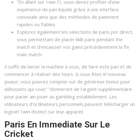
“En allant sur 1win CI, vous devez profiter d’une
expérience de pari liquide grâce à une interface
conviviale ainsi que des méthodes de paiement
rapides ou fiables.
Explorez également les selections de paris por direct,
vous permettant de placer kklk paris pendant the
match et d’encaisser vos gains précédemment la fin
male match.
Il suffit de lancer la machine à sous, de faire este pari et de
commencer à réaliser des tours. Si vous êtes el nouveau
joueur, vous pouvez compter sur de généreux bonus pour
débutants qui vous” “donneront de l’argent supplémentaire
pour parier ain jouer au gambling establishment. Les
utilisateurs d’ordinateurs personnels peuvent télécharger un
logiciel 1win distinct sur leur appareil.
Paris En Immediate Sur Le
Cricket