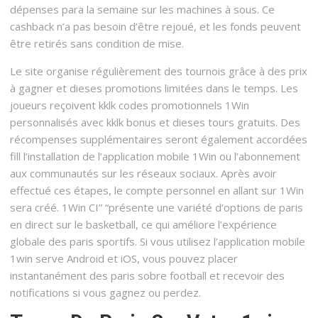
dépenses para la semaine sur les machines à sous. Ce
cashback n’a pas besoin d’être rejoué, et les fonds peuvent
être retirés sans condition de mise.
Le site organise régulièrement des tournois grâce à des prix
à gagner et dieses promotions limitées dans le temps. Les
joueurs reçoivent kklk codes promotionnels 1Win
personnalisés avec kklk bonus et dieses tours gratuits. Des
récompenses supplémentaires seront également accordées
fill l’installation de l’application mobile 1Win ou l’abonnement
aux communautés sur les réseaux sociaux. Après avoir
effectué ces étapes, le compte personnel en allant sur 1Win
sera créé. 1Win CI” “présente une variété d’options de paris
en direct sur le basketball, ce qui améliore l’expérience
globale des paris sportifs. Si vous utilisez l’application mobile
1win serve Android et iOS, vous pouvez placer
instantanément des paris sobre football et recevoir des
notifications si vous gagnez ou perdez.