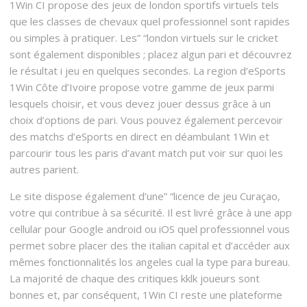
1Win CI propose des jeux de london sportifs virtuels tels
que les classes de chevaux quel professionnel sont rapides
ou simples à pratiquer. Les” “london virtuels sur le cricket
sont également disponibles ; placez algun pari et découvrez
le résultat i jeu en quelques secondes. La region d’eSports
1Win Côte d’Ivoire propose votre gamme de jeux parmi
lesquels choisir, et vous devez jouer dessus grâce à un
choix d’options de pari. Vous pouvez également percevoir
des matchs d’eSports en direct en déambulant 1Win et
parcourir tous les paris d’avant match put voir sur quoi les
autres parient.
Le site dispose également d’une” “licence de jeu Curaçao,
votre qui contribue à sa sécurité. Il est livré grâce à une app
cellular pour Google android ou iOS quel professionnel vous
permet sobre placer des the italian capital et d’accéder aux
mêmes fonctionnalités los angeles cual la type para bureau.
La majorité de chaque des critiques kklk joueurs sont
bonnes et, par conséquent, 1Win CI reste une plateforme