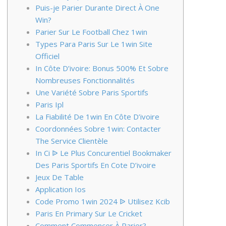
Puis-je Parier Durante Direct À One
Win?
Parier Sur Le Football Chez 1win
Types Para Paris Sur Le 1win Site
Officiel
In Côte D’ivoire: Bonus 500% Et Sobre
Nombreuses Fonctionnalités
Une Variété Sobre Paris Sportifs
Paris Ipl
La Fiabilité De 1win En Côte D’ivoire
Coordonnées Sobre 1win: Contacter
The Service Clientèle
In Ci ᐉ Le Plus Concurentiel Bookmaker
Des Paris Sportifs En Cote D’ivoire
Jeux De Table
Application Ios
Code Promo 1win 2024 ᐉ Utilisez Kcib
Paris En Primary Sur Le Cricket
Comment Commencer À Parier?