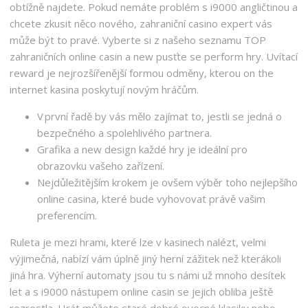
obtížně najdete. Pokud nemáte problém s i9000 angličtinou a
chcete zkusit něco nového, zahraniční casino expert vás
může být to pravé. Vyberte si z našeho seznamu TOP
zahraničních online casin a new pusťte se perform hry. Uvítací
reward je nejrozšířenější formou odměny, kterou on the
internet kasina poskytují novým hráčům.
V první řadě by vás mělo zajímat to, jestli se jedná o
bezpečného a spolehlivého partnera.
Grafika a new design každé hry je ideální pro
obrazovku vašeho zařízení.
Nejdůležitějším krokem je ovšem výběr toho nejlepšího
online casina, které bude vyhovovat právě vašim
preferencím.
Ruleta je mezi hrami, které lze v kasinech nalézt, velmi
výjimečná, nabízí vám úplně jiný herní zážitek než kterákoli
jiná hra. Výherní automaty jsou tu s námi už mnoho desítek
let a s i9000 nástupem online casin se jejich obliba ještě
rozrostla. Hrát můžete staré dobré ovocné klasiky nebo