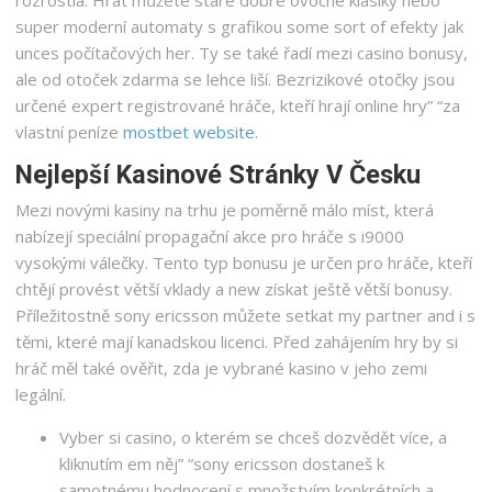
super moderní automaty s grafikou some sort of efekty jak
unces počítačových her. Ty se také řadí mezi casino bonusy,
ale od otoček zdarma se lehce liší. Bezrizikové otočky jsou
určené expert registrované hráče, kteří hrají online hry” “za
vlastní peníze
mostbet website
.
Nejlepší Kasinové Stránky V Česku
Mezi novými kasiny na trhu je poměrně málo míst, která
nabízejí speciální propagační akce pro hráče s i9000
vysokými válečky. Tento typ bonusu je určen pro hráče, kteří
chtějí provést větší vklady a new získat ještě větší bonusy.
Příležitostně sony ericsson můžete setkat my partner and i s
těmi, které mají kanadskou licenci. Před zahájením hry by si
hráč měl také ověřit, zda je vybrané kasino v jeho zemi
legální.
Vyber si casino, o kterém se chceš dozvědět více, a
kliknutím em něj” “sony ericsson dostaneš k
samotnému hodnocení s množstvím konkrétních a