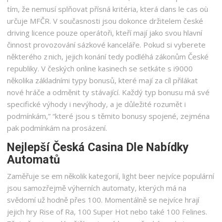
tím, že nemusí splňovat přísná kritéria, která dans le cas où
určuje MFČR. V současnosti jsou dokonce držitelem české
driving licence pouze operátoři, kteří mají jako svou hlavní
činnost provozování sázkové kanceláře. Pokud si vyberete
některého z nich, jejich konání tedy podléhá zákonům České
republiky. V českých online kasinech se setkáte s i9000
několika základními typy bonusů, které mají za cíl přilákat
nové hráče a odměnit ty stávající. Každý typ bonusu má své
specifické výhody i nevýhody, a je důležité rozumět i
podmínkám,” “které jsou s těmito bonusy spojené, zejména
pak podmínkám na prosázení.
Nejlepší Česká Casina Dle Nabídky
Automatů
Zaměřuje se em několik kategorií, light beer nejvíce populární
jsou samozřejmě výherních automaty, kterých má na
svědomí už hodně přes 100. Momentálně se nejvíce hrají
jejich hry Rise of Ra, 100 Super Hot nebo také 100 Felines.