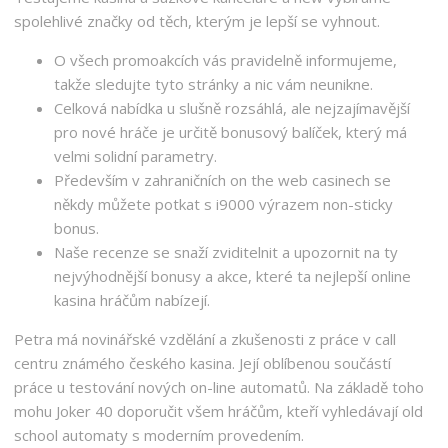
spolehlivé značky od těch, kterým je lepší se vyhnout.
O všech promoakcích vás pravidelně informujeme,
takže sledujte tyto stránky a nic vám neunikne.
Celková nabídka u slušně rozsáhlá, ale nejzajímavější
pro nové hráče je určitě bonusový balíček, který má
velmi solidní parametry.
Především v zahraničních on the web casinech se
někdy můžete potkat s i9000 výrazem non-sticky
bonus.
Naše recenze se snaží zviditelnit a upozornit na ty
nejvýhodnější bonusy a akce, které ta nejlepší online
kasina hráčům nabízejí.
Petra má novinářské vzdělání a zkušenosti z práce v call
centru známého českého kasina. Její oblíbenou součástí
práce u testování nových on-line automatů. Na základě toho
mohu Joker 40 doporučit všem hráčům, kteří vyhledávají old
school automaty s moderním provedením.