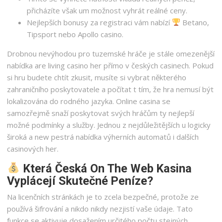
přicházíte však um možnost vyhrát reálné ceny.
Nejlepších bonusy za registraci vám nabízí
Betano,
Tipsport nebo Apollo casino.
Drobnou nevýhodou pro tuzemské hráče je stále omezenější
nabídka are living casino her přímo v českých casinech. Pokud
si hru budete chtít zkusit, musíte si vybrat některého
zahraničního poskytovatele a počítat t tím, že hra nemusí být
lokalizována do rodného jazyka. Online casina se
samozřejmě snaží poskytovat svých hráčům ty nejlepší
možné podmínky a služby. Jednou z nejdůležitějších u logicky
široká a new pestrá nabídka výherních automatů i dalších
casinových her.
Která Česká On The Web Kasina
Vyplácejí Skutečné Peníze?
Na licenčních stránkách je to zcela bezpečné, protože ze
používá šifrování a nikdo nikdy nezjistí vaše údaje. Tato
funkce se aktivuje dosažením určitého počtu stejných