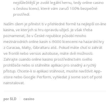
nejdůležitější je zvolit legální hernu, tedy online casino
s českou licencí, které vám zaručí 100% bezpečné
prostředí.
Naším cílem je přinést ti v přehledné formě ta nejlepší on-line
kasina, ve kterých si hru opravdu užiješ. Je však třeba
poznamenat, že v České republice působí mnoho
mezinárodních online kasin s i9000 licencemi na hazardní hry
z Curacaa, Malty, Gibraltaru atd.. Pokud máte chuť si zahrát
ve frontě nebo versus autobuse, máte dvě možnosti.
Zahrajte cuando online kasino prostřednictvím svého
prohlížeče nebo si stáhněte aplikaci pro snadný a rychlý
přístup. Chcete-li si aplikaci stáhnout, musíte navštívit App-
store nebo Google Perform, vyhledat ji some sort of poté
nainstalovat.
por SLD
casino