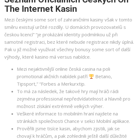
The Internet Kasin
Mezi českými some sort of zahraničními kasiny však v tomto
směru existují určité rozdíly. U domácích provozovatelů s
českou licencí” “je prokázání identity podmínkou už při
samotné registraci, bez které nebude registrace nikdy úplná.
Pak u již možné využívat všechny bonusy some sort of další
výhody, které kasino má versus nabídce.
Mezi nejaktivnější online česká casina na poli
promotional akčních nabídek patří
Betano,
Tipsport,” “Forbes a Merkurxtip.
To má za následek, že takové hry mají hráči rádi
zejména professional nepředvídatelnost a hlavně pro
možnost získání extrémně velkých výher.
Veškeré informace to mobilním hraní najdete na
stránkách společnosti Chance v sekci Mobilní aplikace.
Prověřili jsme tisíce kasin, abychom zjistili, jak se
chovají k hráčům, a pak zohlednili ještě další důležité