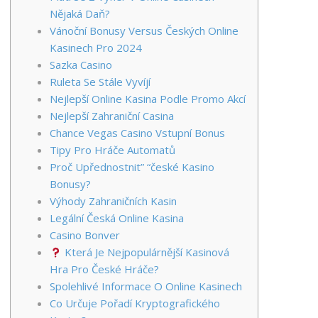
Nějaká Daň?
Vánoční Bonusy Versus Českých Online
Kasinech Pro 2024
Sazka Casino
Ruleta Se Stále Vyvíjí
Nejlepší Online Kasina Podle Promo Akcí
Nejlepší Zahraniční Casina
Chance Vegas Casino Vstupní Bonus
Tipy Pro Hráče Automatů
Proč Upřednostnit” “české Kasino
Bonusy?
Výhody Zahraničních Kasin
Legální Česká Online Kasina
Casino Bonver
Která Je Nejpopulárnější Kasinová
Hra Pro České Hráče?
Spolehlivé Informace O Online Kasinech
Co Určuje Pořadí Kryptografického