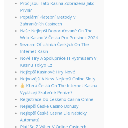
Proč Jsou Tato Kasina Zobrazena Jako
První?
Populární Platební Metody V
Zahraničních Casinech
Naše Nejlepší Doporučované On The
Web Kasino V Česku Pro Prosinec 2024
Seznam Oficiálních Českých On The
Internet Kasin
Nové Hry A Spolupráce H Rytmusem V
Kasinu Tokyo Cz
Nejlepší Kasinové Hry Nové
Nejnovější A New Nejlepší Online Sloty
Která Česká On The Internet Kasina
Vyplácejí Skutečné Peníze?
Registrace Do Českého Casina Online
Nejlepší České Casino Bonusy
Nejlepší Česká Casina Dle Nabídky
Automatů
Platí Se Z Výher V Online Casinech