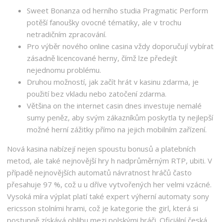
Sweet Bonanza od herního studia Pragmatic Perform
potěší fanoušky ovocné tématiky, ale v trochu
netradičním zpracování.
Pro výběr nového online casina vždy doporučují vybírat
zásadně licencované herny, čímž lze předejít
nejednomu problému.
Druhou možností, jak začít hrát v kasinu zdarma, je
použití bez vkladu nebo zatočení zdarma.
Většina on the internet casin dnes investuje nemalé
sumy peněz, aby svým zákazníkům poskytla ty nejlepší
možné herní zážitky přímo na jejich mobilním zařízení.
Nová kasina nabízejí nejen spoustu bonusů a platebních
metod, ale také nejnovější hry h nadprůměrným RTP, ubiti. V
případě nejnovějších automatů návratnost hráčů často
přesahuje 97 %, což u u dříve vytvořených her velmi vzácné.
Vysoká míra výplat platí také expert výherní automaty sony
ericsson stolními hrami, což je kategorie the girl, která si
postupně získává oblibu mezi polskými hráči. Oficiální česká