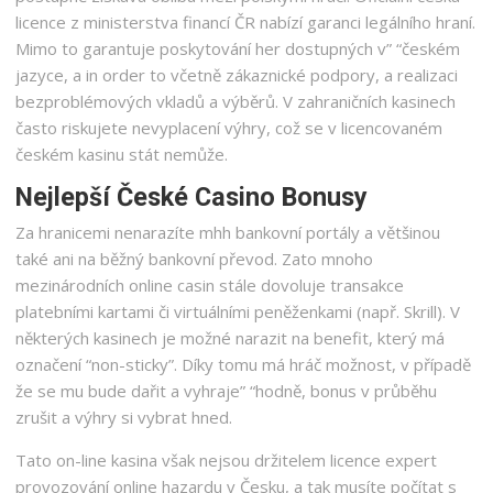
licence z ministerstva financí ČR nabízí garanci legálního hraní.
Mimo to garantuje poskytování her dostupných v” “českém
jazyce, a in order to včetně zákaznické podpory, a realizaci
bezproblémových vkladů a výběrů. V zahraničních kasinech
často riskujete nevyplacení výhry, což se v licencovaném
českém kasinu stát nemůže.
Nejlepší České Casino Bonusy
Za hranicemi nenarazíte mhh bankovní portály a většinou
také ani na běžný bankovní převod. Zato mnoho
mezinárodních online casin stále dovoluje transakce
platebními kartami či virtuálními peněženkami (např. Skrill). V
některých kasinech je možné narazit na benefit, který má
označení “non-sticky”. Díky tomu má hráč možnost, v případě
že se mu bude dařit a vyhraje” “hodně, bonus v průběhu
zrušit a výhry si vybrat hned.
Tato on-line kasina však nejsou držitelem licence expert
provozování online hazardu v Česku, a tak musíte počítat s