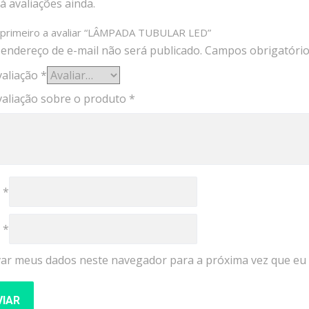
 avaliações ainda.
 primeiro a avaliar “LÂMPADA TUBULAR LED”
 endereço de e-mail não será publicado.
Campos obrigatóri
valiação
*
valiação sobre o produto
*
e
*
l
*
var meus dados neste navegador para a próxima vez que eu