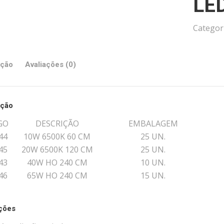
LE
Categor
ição
Avaliações (0)
ição
GO
DESCRIÇÃO
EMBALAGEM
44
10W 6500K 60 CM
25 UN.
45
20W 6500K 120 CM
25 UN.
43
40W HO 240 CM
10 UN.
46
65W HO 240 CM
15 UN.
ações